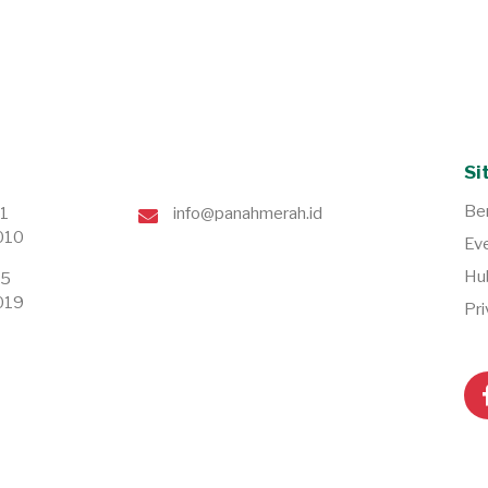
Si
Be
71
info@panahmerah.id
010
Ev
Hu
75
019
Pri