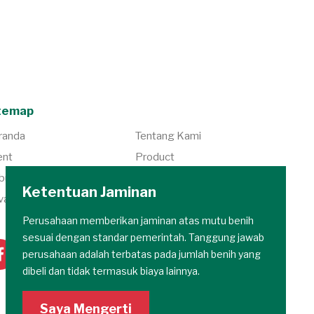
temap
randa
Tentang Kami
ent
Product
bungi Kami
Berita
Ketentuan Jaminan
vacy Policy
Karir
Perusahaan memberikan jaminan atas mutu benih
sesuai dengan standar pemerintah. Tanggung jawab
perusahaan adalah terbatas pada jumlah benih yang
dibeli dan tidak termasuk biaya lainnya.
Saya Mengerti