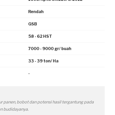
Rendah
GSB
58 - 62 HST
7000 - 9000 gr/ buah
33 - 39 ton/ Ha
-
r panen, bobot dan potensi hasil tergantung pada
an budidayanya.