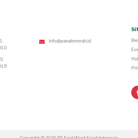
Si
Be
71
info@panahmerah.id
010
Ev
Hu
75
019
Pri
Copyright © 2026 PT East West Seed Indonesia