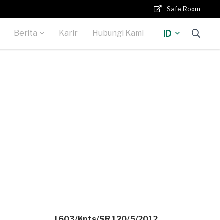
Safe Room
ID
Berita
Karir
Hubungi Kami
1603/Kpts/SR.120/5/2012